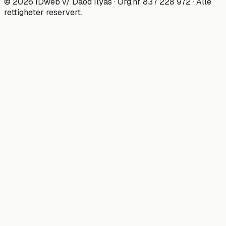
©
2026
IDweb
v/ Daod Ilyas · Org.nr
837 228 972
· Alle
rettigheter reservert.