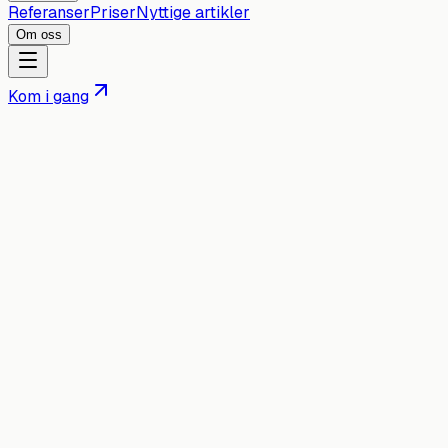
Referanser
Priser
Nyttige artikler
Om oss
Kom i gang
Webutvikler i
Lillestrøm
Lokal webutvikler for bedrifter i Lillestrøm og på
Romerike — raske, skreddersydde nettsider.
Få et uforpliktende tilbud
Se priser
Ingen bindingstid — du eier siden
Norsk utvikler, rask levering
Bygget for fart og mobil
dinbedrift.no
Få tilbud
Next.js
Lynrask
Mobilklar