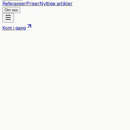
Referanser
Priser
Nyttige artikler
Om oss
Kom i gang
Nettsider · Alle bransjer
Skreddersydd nettside
for
din
bransje
.
Vi lager nettsider for bedrifter i alle bransjer. Hver side
bygges fra bunnen av og tilpasses akkurat det din bransje
trenger for å skaffe flere kunder — enten det er online
booking, tilbudsskjema eller lokal synlighet i Google.
Få et uforpliktende tilbud
Slik jobber vi
Tannlege