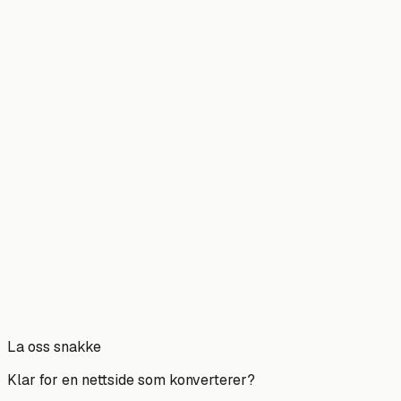
Renhold
Nettside for renholdsbedrifter
En ryddig nettside med enkelt tilbudsskjema som gjør det
lett å be om pris på fast renhold og flyttevask.
Se løsningen
Ser du ikke din bransje?
Vi lager nettsider for alle typer bedrifter. Si fra hva du
driver med, så foreslår vi en løsning som passer akkurat
deg.
Ta kontakt
La oss snakke
Klar for en nettside som
konverterer
?