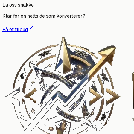
La oss snakke
Klar for en nettside som
konverterer
?
Få et tilbud