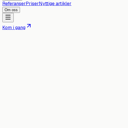
Referanser
Priser
Nyttige artikler
Om oss
Kom i gang
Om idweb
Vi hjelper norske
bedrifter
med å
lykkes på
nett
.
IDweb er en norsk webutvikler som brenner for å lage
nettsider som faktisk fungerer — ikke bare ser bra ut, men
leverer resultater.
Ta kontakt
Se prosjekter
id
5
/5
Google-vurdering
100
%